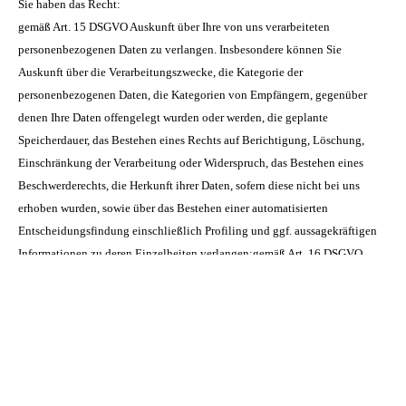
Sie haben das Recht:
gemäß Art. 15 DSGVO Auskunft über Ihre von uns verarbeiteten
personenbezogenen Daten zu verlangen. Insbesondere können Sie
Auskunft über die Verarbeitungszwecke, die Kategorie der
personenbezogenen Daten, die Kategorien von Empfängern, gegenüber
denen Ihre Daten offengelegt wurden oder werden, die geplante
Speicherdauer, das Bestehen eines Rechts auf Berichtigung, Löschung,
Einschränkung der Verarbeitung oder Widerspruch, das Bestehen eines
Beschwerderechts, die Herkunft ihrer Daten, sofern diese nicht bei uns
erhoben wurden, sowie über das Bestehen einer automatisierten
Entscheidungsfindung einschließlich Profiling und ggf. aussagekräftigen
Informationen zu deren Einzelheiten verlangen;gemäß Art. 16 DSGVO
unverzüglich die Berichtigung unrichtiger oder Vervollständigung Ihrer
bei uns gespeicherten personenbezogenen Daten zu verlangen;gemäß Art.
17 DSGVO die Löschung Ihrer bei uns gespeicherten personenbezogenen
Daten zu verlangen, soweit nicht die Verarbeitung zur Ausübung des
Rechts auf freie Meinungsäußerung und Information, zur Erfüllung einer
rechtlichen Verpflichtung, aus Gründen des öffentlichen Interesses oder zur