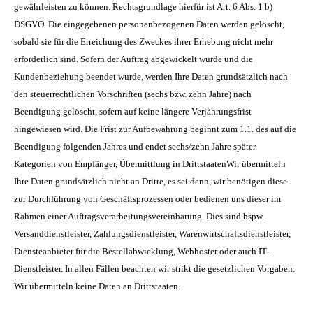
gewährleisten zu können. Rechtsgrundlage hierfür ist Art. 6 Abs. 1 b)
DSGVO. Die eingegebenen personenbezogenen Daten werden gelöscht,
sobald sie für die Erreichung des Zweckes ihrer Erhebung nicht mehr
erforderlich sind. Sofern der Auftrag abgewickelt wurde und die
Kundenbeziehung beendet wurde, werden Ihre Daten grundsätzlich nach
den steuerrechtlichen Vorschriften (sechs bzw. zehn Jahre) nach
Beendigung gelöscht, sofern auf keine längere Verjährungsfrist
hingewiesen wird. Die Frist zur Aufbewahrung beginnt zum 1.1. des auf die
Beendigung folgenden Jahres und endet sechs/zehn Jahre später.
Kategorien von Empfänger, Übermittlung in DrittstaatenWir übermitteln
Ihre Daten grundsätzlich nicht an Dritte, es sei denn, wir benötigen diese
zur Durchführung von Geschäftsprozessen oder bedienen uns dieser im
Rahmen einer Auftragsverarbeitungsvereinbarung. Dies sind bspw.
Versanddienstleister, Zahlungsdienstleister, Warenwirtschaftsdienstleister,
Diensteanbieter für die Bestellabwicklung, Webhoster oder auch IT-
Dienstleister. In allen Fällen beachten wir strikt die gesetzlichen Vorgaben.
Wir übermitteln keine Daten an Drittstaaten.