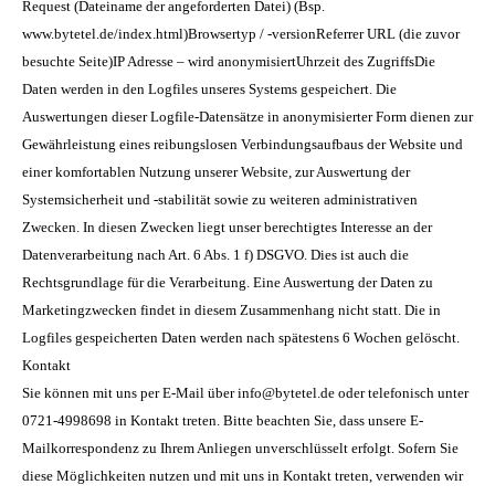
Request (Dateiname der angeforderten Datei) (Bsp.
www.bytetel.de/index.html)Browsertyp / -versionReferrer URL (die zuvor
besuchte Seite)IP Adresse – wird anonymisiertUhrzeit des ZugriffsDie
Daten werden in den Logfiles unseres Systems gespeichert. Die
Auswertungen dieser Logfile-Datensätze in anonymisierter Form dienen zur
Gewährleistung eines reibungslosen Verbindungsaufbaus der Website und
einer komfortablen Nutzung unserer Website, zur Auswertung der
Systemsicherheit und -stabilität sowie zu weiteren administrativen
Zwecken. In diesen Zwecken liegt unser berechtigtes Interesse an der
Datenverarbeitung nach Art. 6 Abs. 1 f) DSGVO. Dies ist auch die
Rechtsgrundlage für die Verarbeitung. Eine Auswertung der Daten zu
Marketingzwecken findet in diesem Zusammenhang nicht statt. Die in
Logfiles gespeicherten Daten werden nach spätestens 6 Wochen gelöscht.
Kontakt
Sie können mit uns per E-Mail über info@bytetel.de oder telefonisch unter
0721-4998698 in Kontakt treten. Bitte beachten Sie, dass unsere E-
Mailkorrespondenz zu Ihrem Anliegen unverschlüsselt erfolgt. Sofern Sie
diese Möglichkeiten nutzen und mit uns in Kontakt treten, verwenden wir